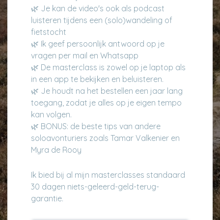
🌿 Je kan de video's ook als podcast
luisteren tijdens een (solo)wandeling of
fietstocht
🌿 Ik geef persoonlijk antwoord op je
vragen per mail en Whatsapp
🌿 De masterclass is zowel op je laptop als
in een app te bekijken en beluisteren.
🌿 Je houdt na het bestellen een jaar lang
toegang, zodat je alles op je eigen tempo
kan volgen.
🌿 BONUS: de beste tips van andere
soloavonturiers zoals Tamar Valkenier en
Myra de Rooy
Ik bied bij al mijn masterclasses standaard
30 dagen niets-geleerd-geld-terug-
garantie.