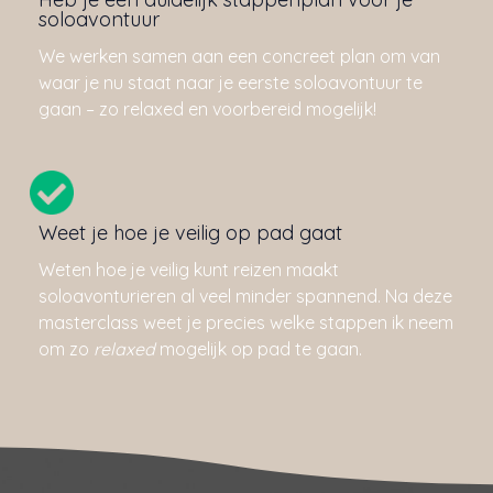
soloavontuur
We werken samen aan een concreet plan om van
waar je nu staat naar je eerste soloavontuur te
gaan – zo relaxed en voorbereid mogelijk!
Weet je hoe je veilig op pad gaat
Weten hoe je veilig kunt reizen maakt
soloavonturieren al veel minder spannend. Na deze
masterclass weet je precies welke stappen ik neem
om zo
relaxed
mogelijk op pad te gaan.