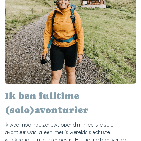
Ik ben fulltime
(solo)avonturier
Ik weet nog hoe zenuwslopend mijn eerste solo-
avontuur was: alleen, met 's werelds slechtste
waakhond, een donker bos in. Had je me toen verteld