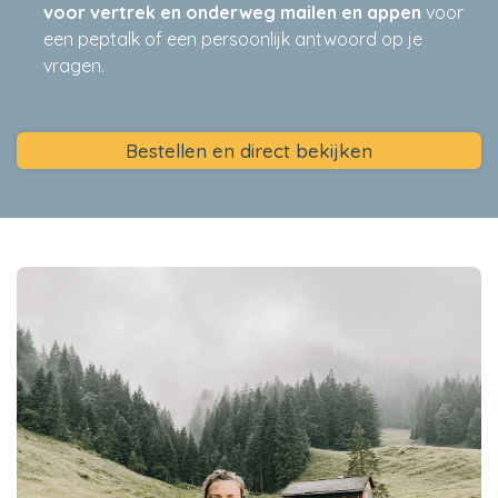
voor vertrek en onderweg mailen en appen
voor
een peptalk of een persoonlijk antwoord op je
vragen.
Bestellen en direct bekijken