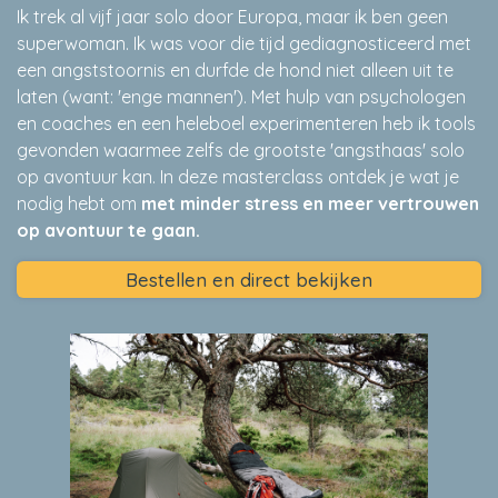
Ik trek al vijf jaar solo door Europa, maar ik ben geen
superwoman. Ik was voor die tijd gediagnosticeerd met
een angststoornis en durfde de hond niet alleen uit te
laten (want: 'enge mannen'). Met hulp van psychologen
en coaches en een heleboel experimenteren heb ik tools
gevonden waarmee zelfs de grootste 'angsthaas' solo
op avontuur kan. In deze masterclass ontdek je wat je
nodig hebt om
met minder stress en meer vertrouwen
op avontuur te gaan.
Bestellen en direct bekijken