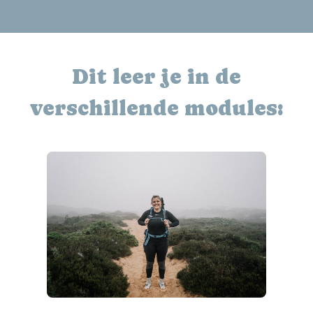
Dit leer je in de
verschillende modules: