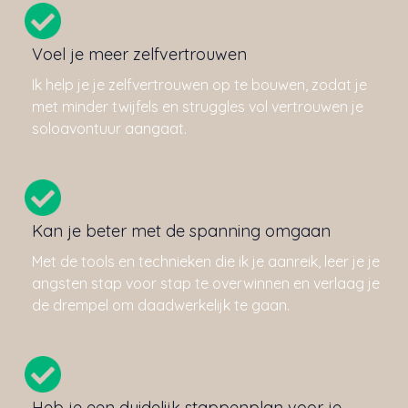
Voel je meer zelfvertrouwen
Ik help je je zelfvertrouwen op te bouwen, zodat je
met minder twijfels en struggles vol vertrouwen je
soloavontuur aangaat.
Kan je beter met de spanning omgaan
Met de tools en technieken die ik je aanreik, leer je je
angsten stap voor stap te overwinnen en verlaag je
de drempel om daadwerkelijk te gaan.
Heb je een duidelijk stappenplan voor je