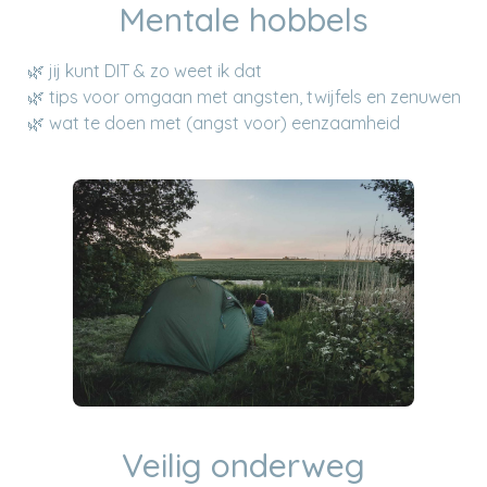
Mentale hobbels
🌿 jij kunt DIT & zo weet ik dat
🌿 tips voor omgaan met angsten, twijfels en zenuwen
🌿 wat te doen met (angst voor) eenzaamheid
Veilig onderweg