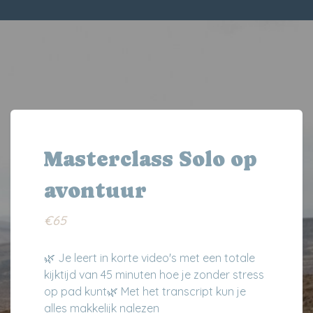
Masterclass Solo op
avontuur
€65
🌿 Je leert in korte video's met een totale
kijktijd van 45 minuten hoe je zonder stress
op pad kunt🌿 Met het transcript kun je
alles makkelijk nalezen