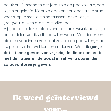
dat ik nu 11 maanden per jaar solo op pad zou zijn, had
ik je niet geloofd. Maar zo gek kan het lopen als je stap
voor stap je mentale hindernissen tackelt en je
(zelf)vertrouwen groeit met elke tocht.
Vijf jaar en talloze solo-avonturen later wist ik: het is tijd
om te delen wat ik zelf had willen weten. Voor iedereen
die diep vanbinnen voelt dat ze solo op pad willen, maar
twijfelt of ze het wel kunnen en durven. Want
ik gun je
dat ultieme gevoel van vrijheid, de diepe connectie
met de natuur en de boost in zelfvertrouwen die
soloavonturen je geven.
Ik werd geïnterviewd
voor...